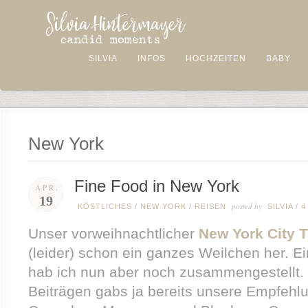
SILVIA
INFOS
HOCHZEITEN
BABY
New York
Fine Food in New York
APR.
19
posted by
KÖSTLICHES
/
NEW YORK
/
REISEN
SILVIA
/
Unser vorweihnachtlicher
New York City T
(leider) schon ein ganzes Weilchen her. Ei
hab ich nun aber noch zusammengestellt. 
Beiträgen gabs ja bereits unsere Empfeh