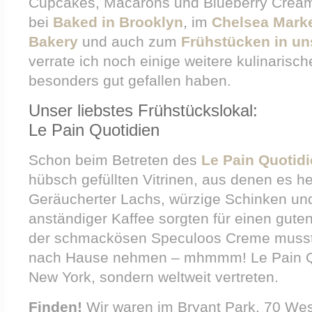
Cupcakes, Macarons und Blueberry Crea
bei
Baked in Brooklyn
, im
Chelsea Mark
Bakery
und auch zum
Frühstücken in un
verrate ich noch einige weitere kulinarisc
besonders gut gefallen haben.
Unser liebstes Frühstückslokal:
Le Pain Quotidien
Schon beim Betreten des
Le Pain Quotid
hübsch gefüllten Vitrinen, aus denen es herr
Geräucherter Lachs, würzige Schinken un
anständiger Kaffee sorgten für einen guten
der schmackösen Speculoos Creme musste 
nach Hause nehmen – mhmmm! Le Pain Quot
New York, sondern weltweit vertreten.
Finden!
Wir waren im Bryant Park, 70 Wes