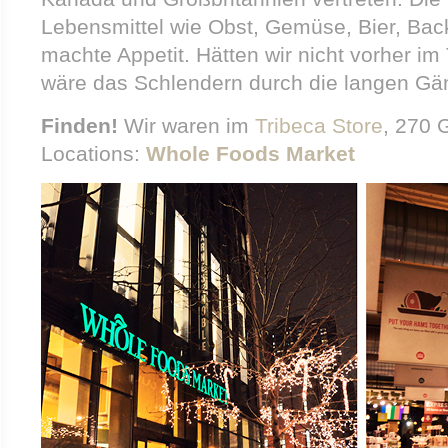
Lebensmittel wie Obst, Gemüse, Bier, Ba
machte Appetit. Hätten wir nicht vorher im
wäre das Schlendern durch die langen Gä
Finden!
Wir waren im
Tribeca Store
, 270 
Locations:
Whole Foods Market