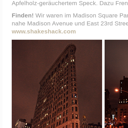
Apfelholz-geräuchertem Speck. Dazu Fre
Finden!
Wir waren im Madison Square Park
nahe Madison Avenue und East 23rd Street
www.shakeshack.com