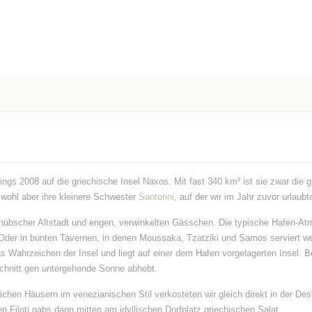
gings 2008 auf die griechische Insel Naxos. Mit fast 340 km² ist sie zwar die 
t wohl aber ihre kleinere Schwester
Santorini
, auf der wir im Jahr zuvor urlaubt
t hübscher Altstadt und engen, verwinkelten Gässchen. Die typische Hafen-
 Oder in bunten Tavernen, in denen Moussaka, Tzatziki und Samos serviert w
as Wahrzeichen der Insel und liegt auf einer dem Hafen vorgelagerten Insel.
chnitt gen untergehende Sonne abhebt.
ichen Häusern im venezianischen Stil verkosteten wir gleich direkt in der Destil
en Filoti gabs dann mitten am idyllischen Dorfplatz griechischen Salat.