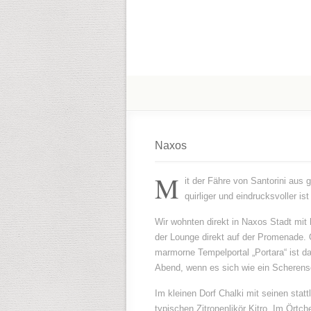
Naxos
M
it der Fähre von Santorini aus 
quirliger und eindrucksvoller is
Wir wohnten direkt in Naxos Stadt mi
der Lounge direkt auf der Promenade.
marmorne Tempelportal „Portara“ ist d
Abend, wenn es sich wie ein Scherens
Im kleinen Dorf Chalki mit seinen stattl
typischen Zitronenlikör Kitro. Im Örtch