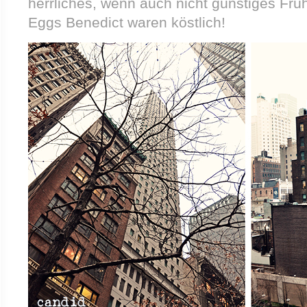
herrliches, wenn auch nicht günstiges Fr
Eggs Benedict waren köstlich!