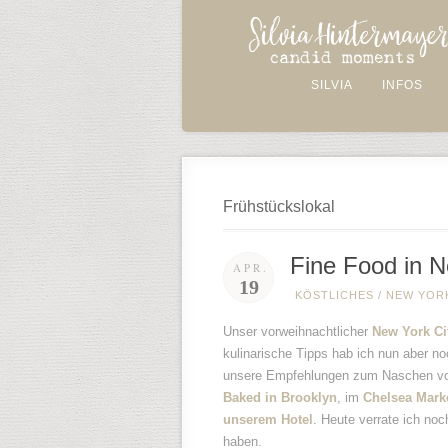
SILVIA
INFOS
Frühstückslokal
Fine Food in 
APR.
19
KÖSTLICHES
/
NEW YOR
Unser vorweihnachtlicher
New York Cit
kulinarische Tipps hab ich nun aber no
unsere Empfehlungen zum Naschen vo
Baked in Brooklyn
, im
Chelsea Mark
unserem Hotel
. Heute verrate ich noc
haben.