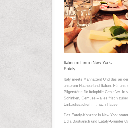
Italien mitten in New York:
Eataly
Italy meets Manhatten! Und das an der
unserem Nachbarland Italien. Für uns 
Pilgerstätte für italophile Genießer. 
Schinken, Gemüse – alles frisch zubere
Einkaufssackerl mit nach Hause.
Das Eataly-Konzept in New York stam
Lidia Bastianich und Eataly-Gründer Osc