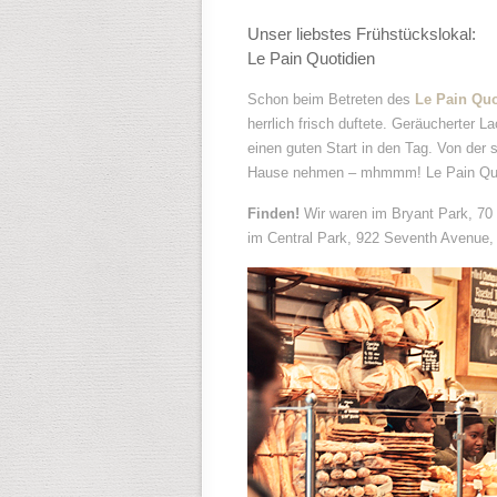
Unser liebstes Frühstückslokal:
Le Pain Quotidien
Schon beim Betreten des
Le Pain Quo
herrlich frisch duftete. Geräucherter 
einen guten Start in den Tag. Von de
Hause nehmen – mhmmm! Le Pain Quotid
Finden!
Wir waren im Bryant Park, 70
im Central Park, 922 Seventh Avenue, 