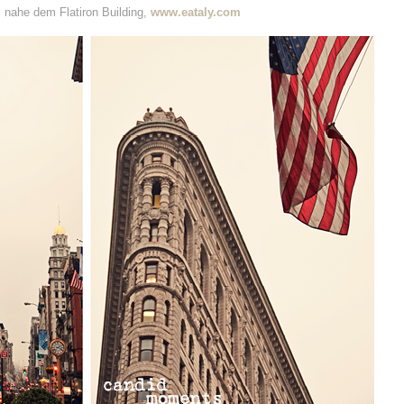
 nahe dem Flatiron Building,
www.eataly.com