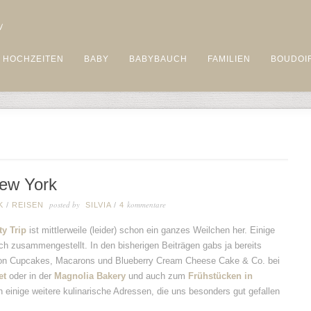
HOCHZEITEN
BABY
BABYBAUCH
FAMILIEN
BOUDOI
New York
posted by
kommentare
K
/
REISEN
SILVIA
/
4
y Trip
ist mittlerweile (leider) schon ein ganzes Weilchen her. Einige
ch zusammengestellt. In den bisherigen Beiträgen gabs ja bereits
n Cupcakes, Macarons und Blueberry Cream Cheese Cake & Co. bei
et
oder in der
Magnolia Bakery
und auch zum
Frühstücken in
h einige weitere kulinarische Adressen, die uns besonders gut gefallen