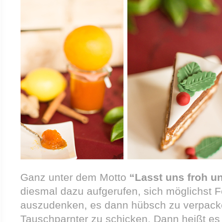
Ganz unter dem Motto
“Lasst uns froh un
diesmal dazu aufgerufen, sich möglichst
auszudenken, es dann hübsch zu verpac
Tauschparnter zu schicken. Dann heißt es