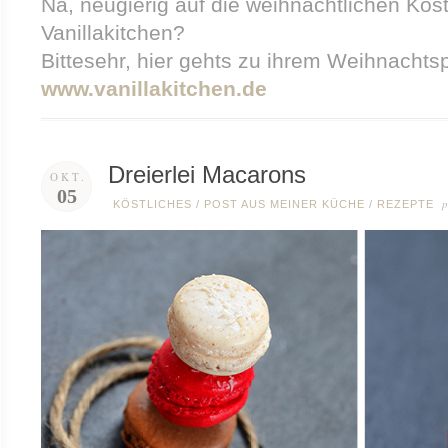
Na, neugierig auf die weihnachtlichen Kös
Vanillakitchen?
Bittesehr, hier gehts zu ihrem Weihnachtsp
www.vanillakitchen.de
Dreierlei Macarons
OKT.
05
p
KÖSTLICHES
/
POST AUS MEINER KÜCHE
/
REZEPTE