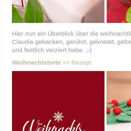
Hier nun ein Überblick über die weihnachtl
Claudia gebacken, gerührt, geknetet, gefor
und festlich verziert habe. ;-)
Weihnachtstorte
>> Rezept