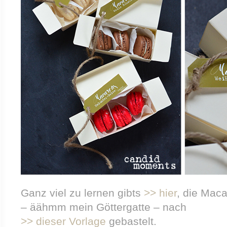
Ganz viel zu lernen gibts
>> hier
, die Mac
– äähmm mein Göttergatte – nach
>> dieser Vorlage
gebastelt.