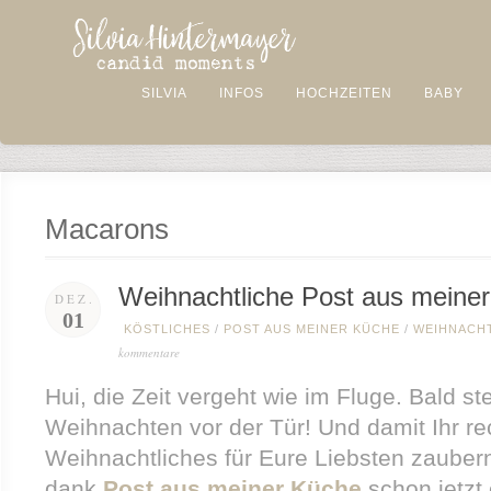
SILVIA
INFOS
HOCHZEITEN
BABY
Macarons
Weihnachtliche Post aus meine
DEZ.
01
KÖSTLICHES
/
POST AUS MEINER KÜCHE
/
WEIHNACH
kommentare
Hui, die Zeit vergeht wie im Fluge. Bald s
Weihnachten vor der Tür! Und damit Ihr rec
Weihnachtliches für Eure Liebsten zaubern
dank
Post aus meiner Küche
schon jetzt