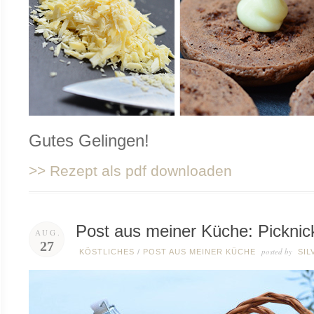
Gutes Gelingen!
>> Rezept als pdf downloaden
Post aus meiner Küche: Picknick
AUG.
27
posted by
KÖSTLICHES
/
POST AUS MEINER KÜCHE
SIL