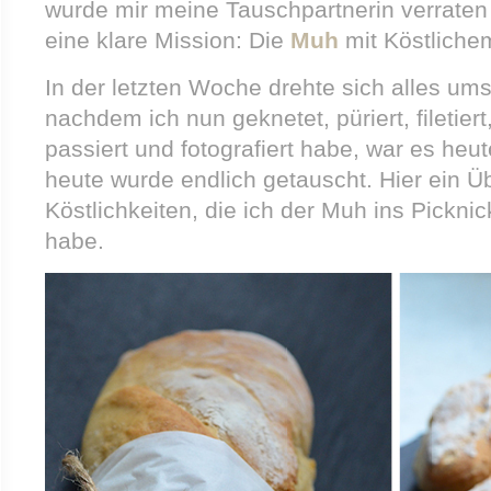
wurde mir meine Tauschpartnerin verraten
eine klare Mission: Die
Muh
mit Köstliche
In der letzten Woche drehte sich alles um
nachdem ich nun geknetet, püriert, filetiert
passiert und fotografiert habe, war es heu
heute wurde endlich getauscht. Hier ein Üb
Köstlichkeiten, die ich der Muh ins Pickn
habe.