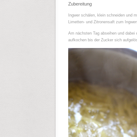
Zubereitung
Ingwer schälen, klein schneiden und 
Limetten- und Zitronensaft zum Ingwer
Am nächsten Tag abseihen und dabei de
aufkochen bis der Zucker sich aufgelös