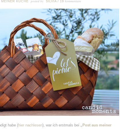
posted by
kommentare
 MEINER KÜCHE
SILVIA
/
19
digt habe (
hier nachlesen
), war ich erstmals bei
„Post aus meiner