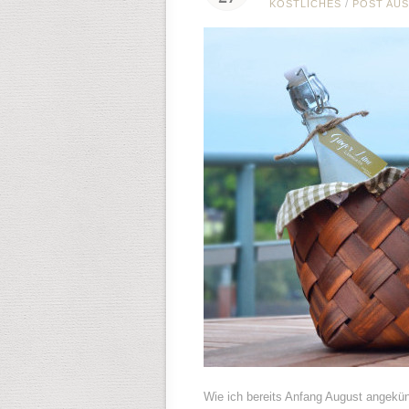
KÖSTLICHES
/
POST AUS
Wie ich bereits Anfang August angekün