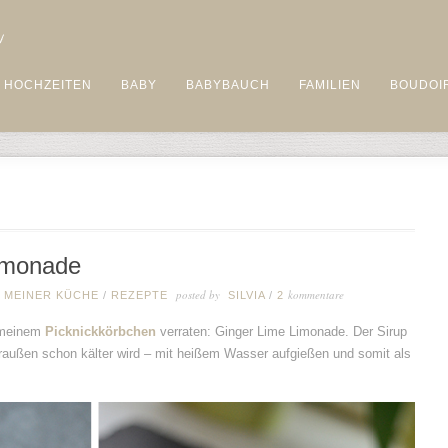
HOCHZEITEN
BABY
BABYBAUCH
FAMILIEN
BOUDOI
imonade
posted by
kommentare
 MEINER KÜCHE
/
REZEPTE
SILVIA
/
2
 meinem
Picknickkörbchen
verraten: Ginger Lime Limonade. Der Sirup
 draußen schon kälter wird – mit heißem Wasser aufgießen und somit als