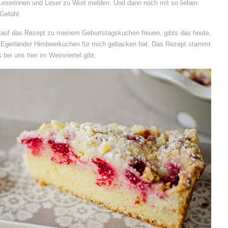
Leserinnen und Leser zu Wort melden. Und dann noch mit so lieben
Gefühl.
n auf das Rezept zu meinem Geburtstagskuchen freuen, gibts das heute.
n Egerländer Himbeerkuchen für mich gebacken hat. Das Rezept stammt
ei uns hier im Weinviertel gibt.