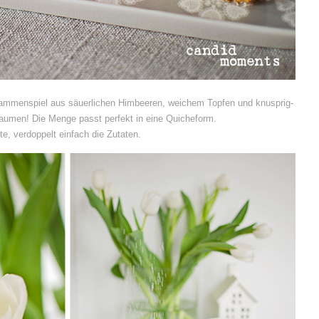
ammenspiel aus säuerlichen Himbeeren, weichem Topfen und knusprig-
aumen! Die Menge passt perfekt in eine Quicheform.
e, verdoppelt einfach die Zutaten.