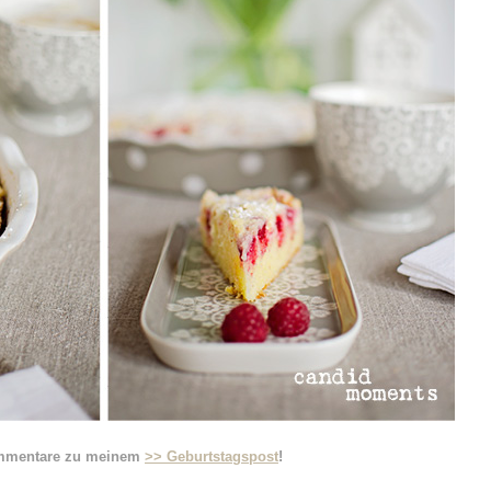
ommentare
zu meinem
>> Geburtstagspost
!