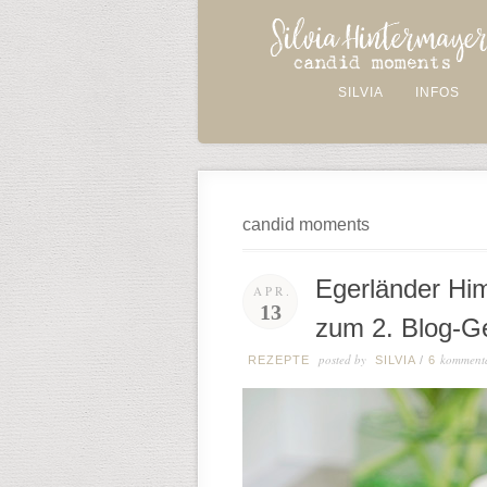
SILVIA
INFOS
candid moments
Egerländer Hi
APR.
13
zum 2. Blog-G
posted by
komment
REZEPTE
SILVIA
/
6