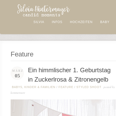
SILVIA
INFOS
HOCHZEITEN
BABY
Feature
Ein himmlischer 1. Geburtstag
MÄRZ
05
in Zuckerlrosa & Zitronengelb
posted by
BABYS, KINDER & FAMILIEN
/
FEATURE
/
STYLED SHOOT
kommentare