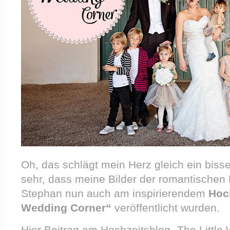
Oh, das schlägt mein Herz gleich ein bisse
sehr, dass meine Bilder der romantischen
Stephan nun auch am inspirierendem
Hoch
Wedding Corner“
veröffentlicht wurden.
Hier Beitrag am Hochzeitsblog „The Little