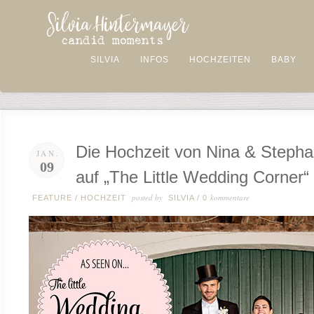
SILVIA
INFOS
HOCHZEITEN
BABY
Die Hochzeit von Nina & Steph
JAN.
09
auf „The Little Wedding Corner“
posted by
kommentare
FEATURE
/
HOCHZEIT
SILVIA
/
0