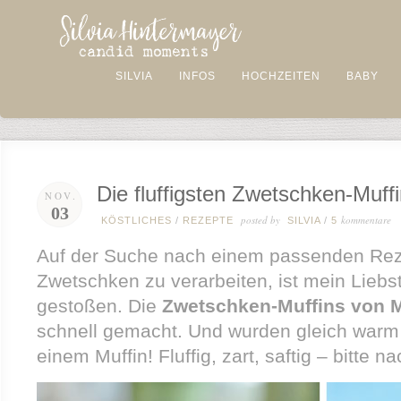
SILVIA
INFOS
HOCHZEITEN
BABY
Die fluffigsten Zwetschken-Muff
NOV.
03
posted by
kommentare
KÖSTLICHES
/
REZEPTE
SILVIA
/
5
Auf der Suche nach einem passenden Reze
Zwetschken zu verarbeiten, ist mein Liebs
gestoßen. Die
Zwetschken-Muffins von M
schnell gemacht. Und wurden gleich warm 
einem Muffin! Fluffig, zart, saftig – bitte 