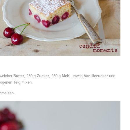
 weicher
Butter
, 250 g
Zucker
, 250 g
Mehl
, etwas
Vanillezucker
und
ogenen Teig mixen.
orheizen.