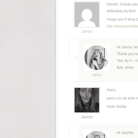
Ooooh, it looks amaz
defenitely try this!
I hope you’ll drop
http://www.jannak
Janna
Hi Janna, he
Thank you fo
Yes, try it – I
Bye, silvia
silvia
Huhu,
wenn ich da eine 
Viele Grüße
Jasmin
Hi Jasmin,