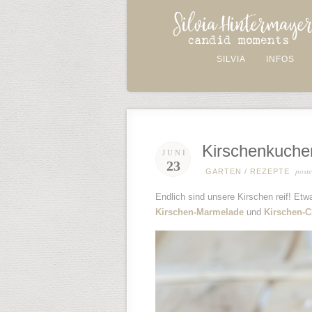
SILVIA
INFOS
Kirschenkuch
JUNI
23
post
GARTEN
/
REZEPTE
Endlich sind unsere Kirschen reif! Etwa
Kirschen-Marmelade
und
Kirschen-C