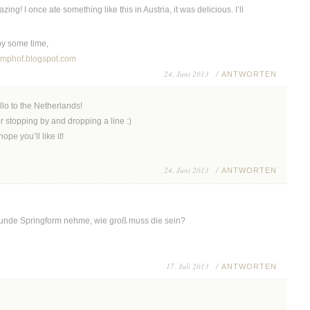
ing! I once ate something like this in Austria, it was delicious. I’ll
 by some time,
amphof.blogspot.com
24. Juni 2013 /
ANTWORTEN
llo to the Netherlands!
r stopping by and dropping a line :)
 hope you’ll like it!
24. Juni 2013 /
ANTWORTEN
runde Springform nehme, wie groß muss die sein?
17. Juli 2013 /
ANTWORTEN