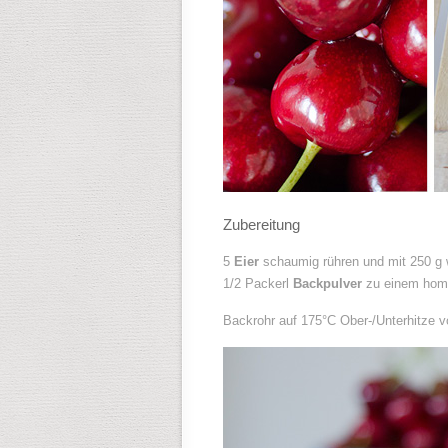
Zubereitung
5
Eier
schaumig rühren und mit 250 g
1/2 Packerl
Backpulver
zu einem hom
Backrohr auf 175°C Ober-/Unterhitze v