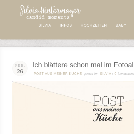
SILVIA
INFOS
HOCHZEITEN
BABY
Ich blättere schon mal im Foto
FEB.
26
posted by
kommentar
POST AUS MEINER KÜCHE
SILVIA
/
0