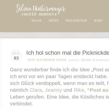
SILVIA
INFOS
HOCHZEITEN
BABY
Ich hol schon mal die Picknick
AUG.
03
posted by
kommentar
POST AUS MEINER KÜCHE
SILVIA
/
0
Ganz wunderbar finde ich die Idee „Post a
ich erst vor ein paar Tagen entdeckt hab
sich Glück verdoppelt, wenn man es teilt, 
nämlich
Clara
,
Jeanny
und
Rike
,
“Post au
Leben gerufen. Eine Idee, die Köstliches 
verbindet.