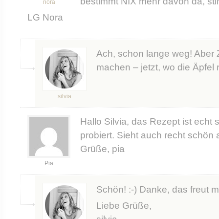
bestimmt NIX mehr davon da, stim
nora
LG Nora
Ach, schon lange weg! Aber Z
machen – jetzt, wo die Äpfel re
silvia
Hallo Silvia, das Rezept ist echt
probiert. Sieht auch recht schö
Grüße, pia
Pia
Schön! :-) Danke, das freut m
Liebe Grüße,