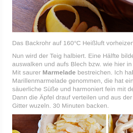
Das Backrohr auf 160°C Heißluft vorheize
Nun wird der Teig halbiert. Eine Hälfte bil
auswalken und aufs Blech bzw. wie hier in
Mit saurer
Marmelade
bestreichen. Ich h
Marillenmarmelade genommen, die hat ein
säuerliche Süße und harmoniert fein mit 
Dann die Äpfel drauf verteilen und aus der
Gitter wuzeln. 30 Minuten backen.