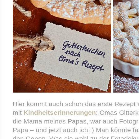
Hier kommt auch schon das erste Rezept 
mit
Kindheitserinnerungen
: Omas Gitter
die Mama meines Papas, war auch Fotogr
Papa – und jetzt auch ich :) Man könnte fas
den Genen. Was sie wohl zu der Fotodokum