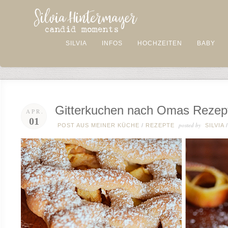
SILVIA
INFOS
HOCHZEITEN
BABY
Gitterkuchen nach Omas Rezep
APR.
01
posted by
POST AUS MEINER KÜCHE
/
REZEPTE
SILVIA