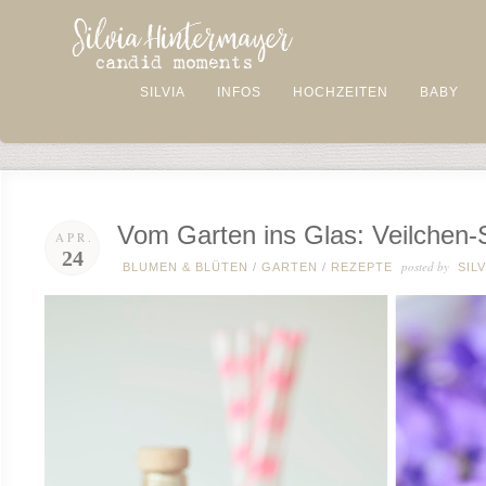
SILVIA
INFOS
HOCHZEITEN
BABY
Vom Garten ins Glas: Veilchen-
APR.
24
posted by
BLUMEN & BLÜTEN
/
GARTEN
/
REZEPTE
SILV