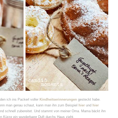
en ich ins Packerl voller
Kindheitserinnerungen
gesteckt habe.
 Wenn man genau schaut, kann man ihn zum Beispiel
hier
und
hier
 und schnell zubereitet. Und stammt von meiner Oma. Mama bäckt ihn
en Kürze ein wunderbarer Duft durchs Haus zieht.