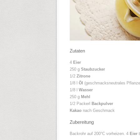
Zutaten
4
Eier
250 g
Staubzucker
1/2
Zitrone
1/8 l
Ö
l
(geschmacksneutrales Pflanze
1/8 l
Wasser
250 g
Mehl
1/2 Packerl
Backpulver
Kakao
nach Geschmack
Zubereitung
Backrohr auf 200°C vorheizen. 4
Eier
t