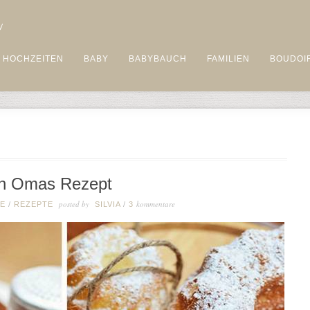
HOCHZEITEN
BABY
BABYBAUCH
FAMILIEN
BOUDOI
ch Omas Rezept
posted by
kommentare
HE
/
REZEPTE
SILVIA
/
3