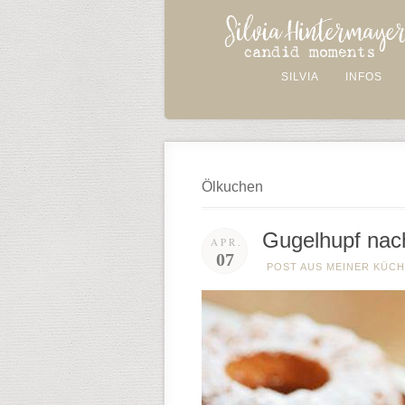
SILVIA
INFOS
Ölkuchen
Gugelhupf na
APR.
07
POST AUS MEINER KÜC