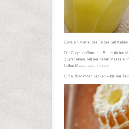
Etwa ein Viertel des Teiges mit
Kakao
Die Gugelhupfform mit Butter (keine M
Zuerst einen Teil der hellen Masse ei
hellen Masse abschließen.
Circa 30 Minuten backen – bis der Te