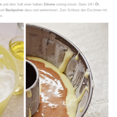
rn
und dem Saft einer halben
Zitrone
cremig mixen. Dann 1/8 l
Ö
l
,
kerl
Backpulver
dazu und weitermixen. Zum Schluss den Eischnee mit
en.