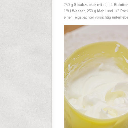
250 g
Staubzucker
mit den 4
Eidotte
1/8 l
Wasser,
250 g
Mehl
und 1/2 Pac
einer Teigspachtel vorsichtig unterheb