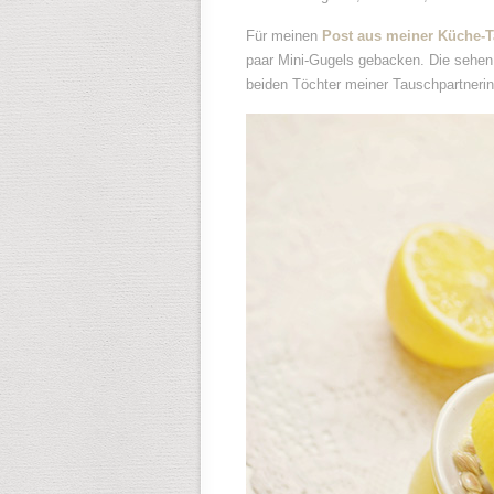
Für meinen
Post aus meiner Küche-
paar Mini-Gugels gebacken. Die sehen
beiden Töchter meiner Tauschpartneri