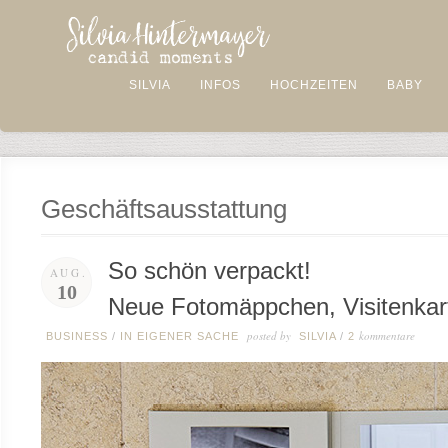
SILVIA
INFOS
HOCHZEITEN
BABY
Geschäftsausstattung
So schön verpackt!
AUG.
10
Neue Fotomäppchen, Visitenkar
posted by
kommentare
BUSINESS
/
IN EIGENER SACHE
SILVIA
/
2