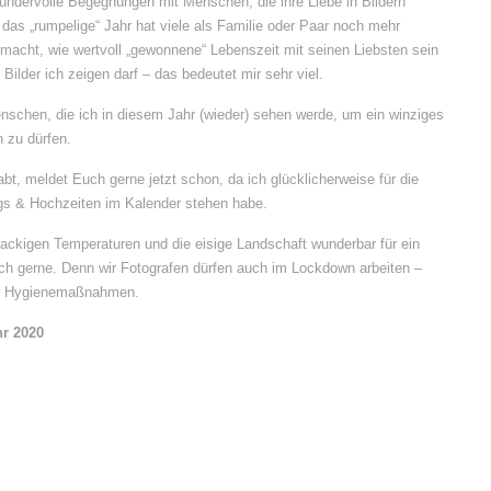
wundervolle Begegnungen mit Menschen, die ihre Liebe in Bildern
, das „rumpelige“ Jahr hat viele als Familie oder Paar noch mehr
ht, wie wertvoll „gewonnene“ Lebenszeit mit seinen Liebsten sein
Bilder ich zeigen darf – das bedeutet mir sehr viel.
Menschen, die ich in diesem Jahr (wieder) sehen werde, um ein winziges
 zu dürfen.
bt, meldet Euch gerne jetzt schon, da ich glücklicherweise für die
gs & Hochzeiten im Kalender stehen habe.
nackigen Temperaturen und die eisige Landschaft wunderbar für ein
h gerne. Denn wir Fotografen dürfen auch im Lockdown arbeiten –
der Hygienemaßnahmen.
hr 2020