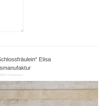
chlossfräulein“ Elisa
ssmanufaktur
kommentare
LVIA
/
4