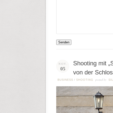
Senden
Shooting mit „S
NOV.
05
von der Schlo
posted by
BUSINESS
/
SHOOTING
SI