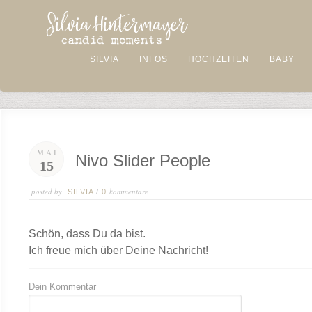
SILVIA
INFOS
HOCHZEITEN
BABY
MAI
Nivo Slider People
15
posted by
kommentare
SILVIA
/
0
Schön, dass Du da bist.
Ich freue mich über Deine Nachricht!
Dein Kommentar