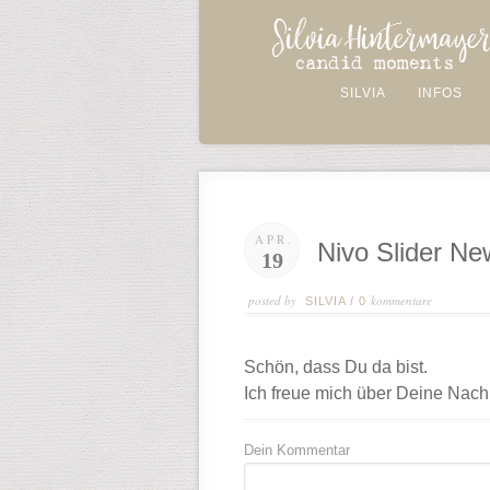
SILVIA
INFOS
APR.
Nivo Slider Ne
19
posted by
kommentare
SILVIA
/
0
Schön, dass Du da bist.
Ich freue mich über Deine Nachr
Dein Kommentar