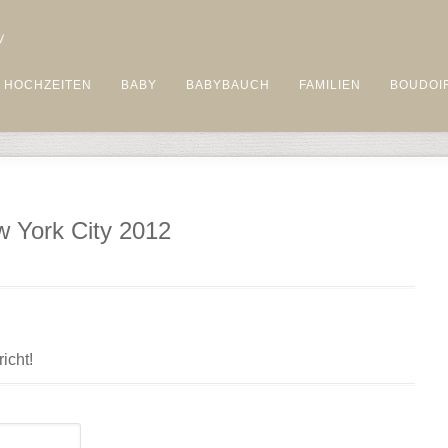
HOCHZEITEN
BABY
BABYBAUCH
FAMILIEN
BOUDOI
w York City 2012
icht!