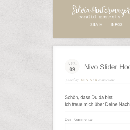
SILVIA
INFOS
APR.
Nivo Slider Ho
09
posted by
kommentare
SILVIA
/
0
Schön, dass Du da bist.
Ich freue mich über Deine Nachr
Dein Kommentar