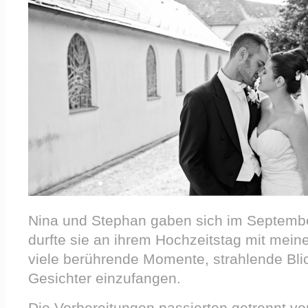
Nina und Stephan gaben sich im Septembe
durfte sie an ihrem Hochzeitstag mit mein
viele berührende Momente, strahlende Bli
Gesichter einzufangen.
Die Vorbereitungen passierten getrennt v