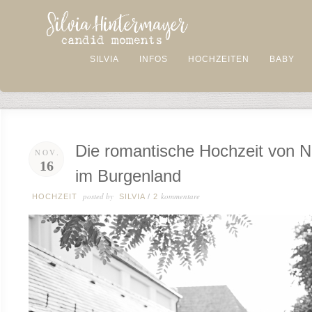
SILVIA
INFOS
HOCHZEITEN
BABY
Die romantische Hochzeit von 
NOV.
16
im Burgenland
posted by
kommentare
HOCHZEIT
SILVIA
/
2