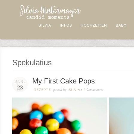
SILVIA
INFOS
HOCHZEITEN
BABY
Spekulatius
My First Cake Pops
JAN.
23
posted by
kommentare
REZEPTE
SILVIA
/
2