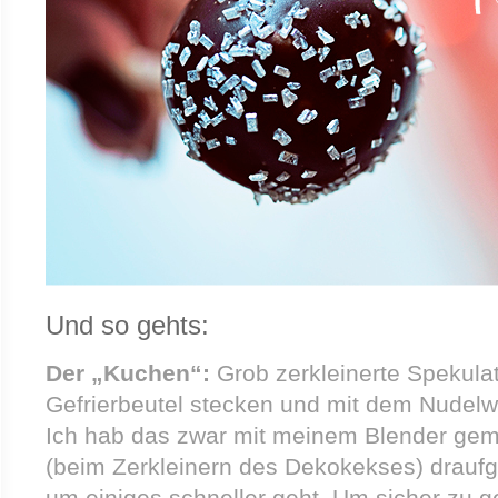
Und so gehts:
Der „Kuchen“:
Grob zerkleinerte Spekulat
Gefrierbeutel stecken und mit dem Nudelw
Ich hab das zwar mit meinem Blender gema
(beim Zerkleinern des Dekokekses) drau
um einiges schneller geht. Um sicher zu 