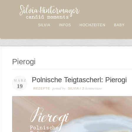
SILVIA
INFOS
HOCHZEITEN
BABY
Pierogi
Polnische Teigtascherl: Pierogi
MÄRZ
19
posted by
kommentare
REZEPTE
SILVIA
/
2