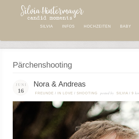
SILVIA
INFOS
HOCHZEITEN
BABY
Pärchenshooting
Nora & Andreas
JUNI
16
posted by
ko
FREUNDE
/
IN LOVE
/
SHOOTING
SILVIA
/
9