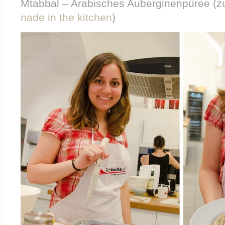
Mtabbal – Arabisches Auberginenpüree (zu
nade in the kitchen
)