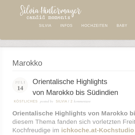
SILVIA
INFOS
HOCHZEITEN
BABY
Marokko
Orientalische Highlights
JULI
14
von Marokko bis Südindien
posted by
kommentare
KÖSTLICHES
SILVIA
/
2
Orientalische Highlights von Marokko b
diesem Thema fanden sich vorletzten Fre
Kochfreudige im
ichkoche.at-Kochstudio