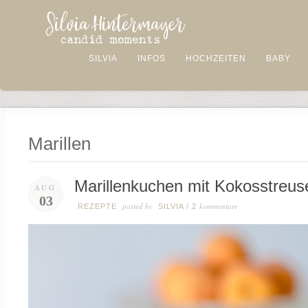
SILVIA
INFOS
HOCHZEITEN
BABY
Marillen
Marillenkuchen mit Kokosstreus
AUG.
03
posted by
kommentare
REZEPTE
SILVIA
/
2