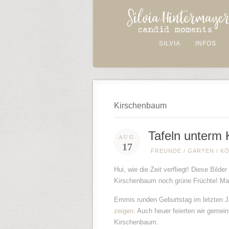
SILVIA
INFOS
Kirschenbaum
Tafeln unterm
AUG.
17
FREUNDE
/
GARTEN
/
KÖ
Hui, wie die Zeit verfliegt! Diese Bild
Kirschenbaum noch grüne Früchte! Mac
Emmis runden Geburtstag im letzten Ja
zeigen
. Auch heuer feierten wir gemei
Kirschenbaum.