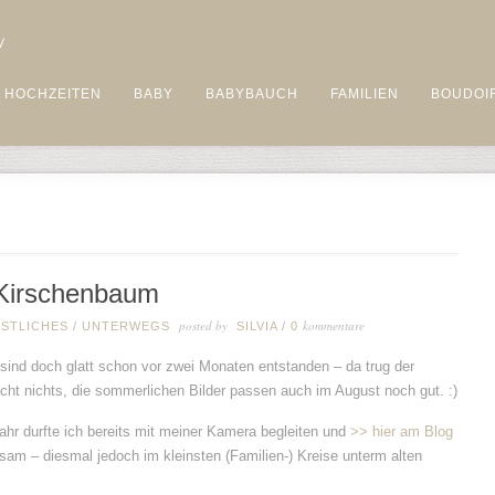
HOCHZEITEN
BABY
BABYBAUCH
FAMILIEN
BOUDOI
 Kirschenbaum
posted by
kommentare
STLICHES
/
UNTERWEGS
SILVIA
/
0
er sind doch glatt schon vor zwei Monaten entstanden – da trug der
ht nichts, die sommerlichen Bilder passen auch im August noch gut. :)
hr durfte ich bereits mit meiner Kamera begleiten und
>> hier am Blog
nsam – diesmal jedoch im kleinsten (Familien-) Kreise unterm alten