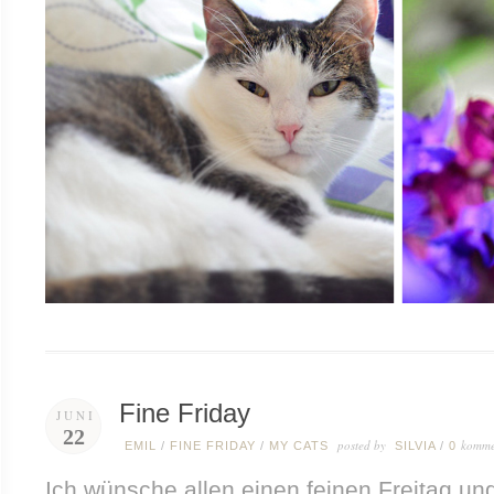
Fine Friday
JUNI
22
posted by
komme
EMIL
/
FINE FRIDAY
/
MY CATS
SILVIA
/
0
Ich wünsche allen einen feinen Freitag u