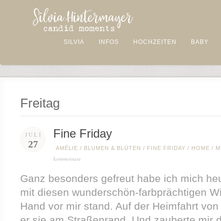
SILVIA
INFOS
HOCHZEITEN
BABY
Freitag
Fine Friday
JULI
27
AMÉLIE
/
BLUMEN & BLÜTEN
/
FINE FRIDAY
/
HOME
/
M
kommentare
Ganz besonders gefreut habe ich mich heu
mit diesen wunderschön-farbprächtigen W
Hand vor mir stand. Auf der Heimfahrt vo
er sie am Straßenrand. Und zauberte mir 