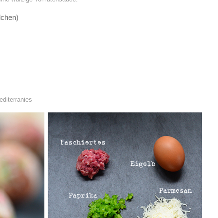
lchen)
editerranies