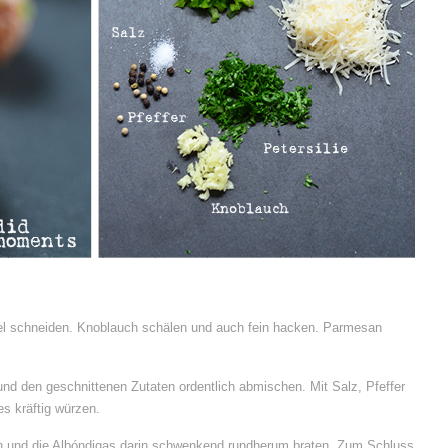
fel schneiden. Knoblauch schälen und auch fein hacken. Parmesan
und den geschnittenen Zutaten ordentlich abmischen. Mit Salz, Pfeffer
es kräftig würzen.
zen und die Albóndigas darin schwenkend rundherum braten. Zum Schluss