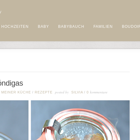
HOCHZEITEN
BABY
BABYBAUCH
FAMILIEN
BOUDOI
óndigas
posted by
kommentare
 MEINER KÜCHE
/
REZEPTE
SILVIA
/
0