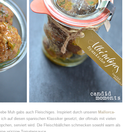
liebe Muh gabs auch Fleischiges. Inspiriert durch unseren
Mallorca-
ich auf diesen spanischen Klassiker gesetzt, der oftmals mit vielen
äppchen, serviert wird. Die Fleischbällchen schmecken sowohl warm als
 eine würzige Tomatensauce.