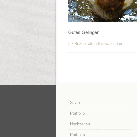
Gutes Gelingen!
>> Rezept als pdf downloaden
Silvia
Portfolio
Hochzeiten
Portraits