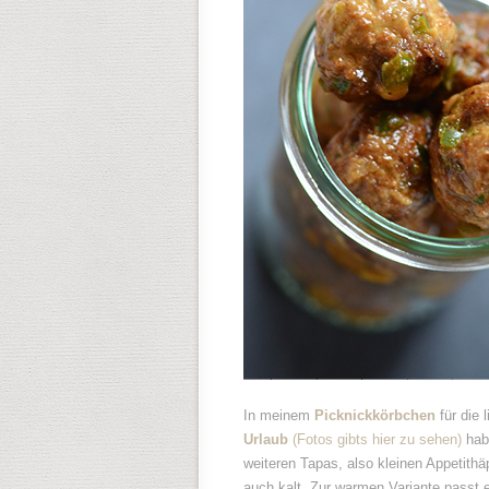
In meinem
Picknickkörbchen
für die 
Urlaub
(Fotos gibts hier zu sehen)
hab 
weiteren Tapas, also kleinen Appetith
auch kalt. Zur warmen Variante passt