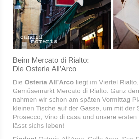
Beim Mercato di Rialto:
Die Osteria All’Arco
Die
Osteria All’Arco
liegt im Viertel Rialt
Gemüsemarkt Mercato di Rialto. Ganz den
nahmen wir schon am späten Vormittag Pla
kleinen Tische auf der Gasse, um mit der
Prosecco, Vino di casa und unsere ersten 
lässt sichs leben!
Finden!
Osteria All’Arco, Calle Arco, San 