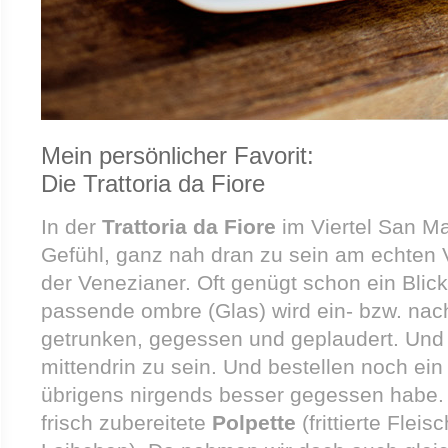
Mein persönlicher Favorit:
Die Trattoria da Fiore
In der
Trattoria da Fiore
im Viertel San M
Gefühl, ganz nah dran zu sein am echten
der Venezianer. Oft genügt schon ein Blic
passende ombre (Glas) wird ein- bzw. nac
getrunken, gegessen und geplaudert. Und 
mittendrin zu sein. Und bestellen noch ein
übrigens nirgends besser gegessen habe
frisch zubereitete
Polpette
(frittierte Flei