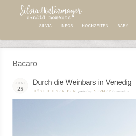
SILVIA
INFOS
HOCHZEITEN
BABY
Bacaro
Durch die Weinbars in Venedig
JUNI
25
posted by
kommentare
KÖSTLICHES
/
REISEN
SILVIA
/
2