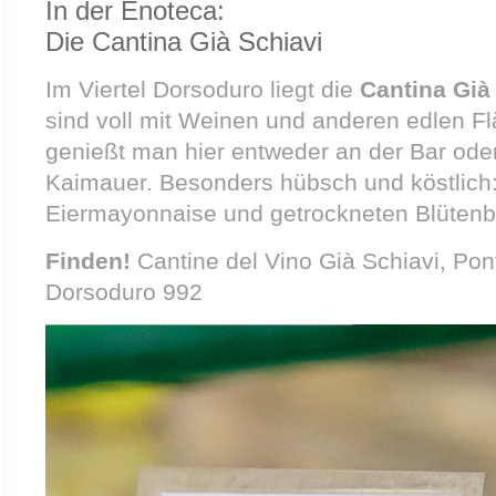
In der Enoteca:
Die Cantina Già Schiavi
Im Viertel Dorsoduro liegt die
Cantina Già
sind voll mit Weinen und anderen edlen Fl
genießt man hier entweder an der Bar ode
Kaimauer. Besonders hübsch und köstlich: 
Eiermayonnaise und getrockneten Blütenbl
Finden!
Cantine del Vino Già Schiavi, Pon
Dorsoduro 992