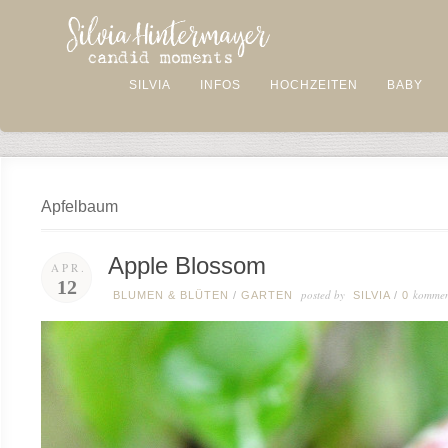
SILVIA
INFOS
HOCHZEITEN
BABY
Apfelbaum
Apple Blossom
APR.
12
posted by
kommen
BLUMEN & BLÜTEN
/
GARTEN
SILVIA
/
0