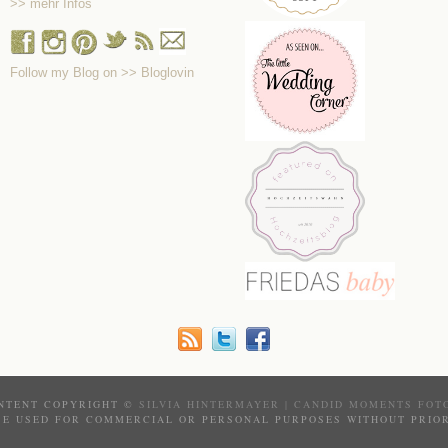
>> mehr Infos
Follow my Blog on >> Bloglovin
NTENT COPYRIGHT ©
SILVIA HINTERMAYER | CANDID MOMENTS FOT
BE USED FOR COMMERCIAL OR PERSONAL PURPOSES WITHOUT PRIOR