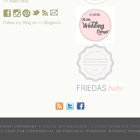
>> mehr Infos
Follow my Blog on >> Bloglovin
NTENT COPYRIGHT ©
SILVIA HINTERMAYER | CANDID MOMENTS FOT
BE USED FOR COMMERCIAL OR PERSONAL PURPOSES WITHOUT PRIOR