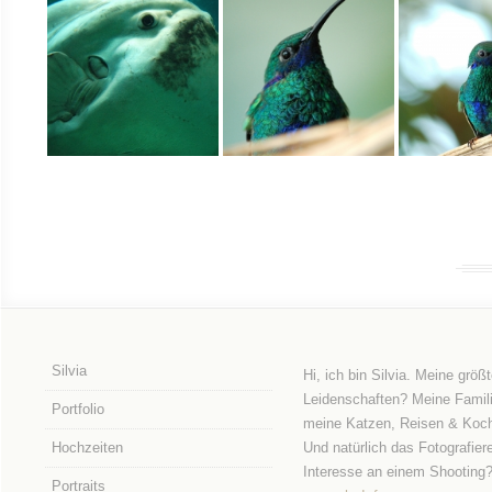
Silvia
Hi, ich bin Silvia. Meine größ
Leidenschaften? Meine Famili
Portfolio
meine Katzen, Reisen & Koc
Hochzeiten
Und natürlich das Fotografier
Interesse an einem Shooting
Portraits