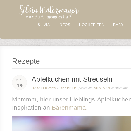
SILVIA
INFOS
HOCHZEITEN
BABY
Rezepte
Apfelkuchen mit Streuseln
MAI
19
posted by
kommentare
KÖSTLICHES
/
REZEPTE
SILVIA
/
4
Mhmmm, hier unser Lieblings-Apfelkuchen
Inspiration an
Bärenmama
.