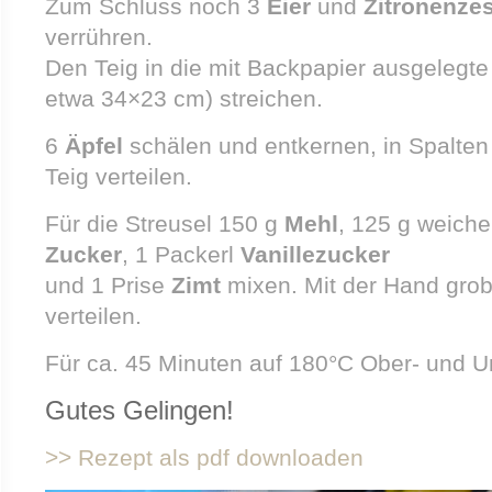
Zum Schluss noch 3
Eier
und
Zitronenze
verrühren.
Den Teig in die mit Backpapier ausgelegte 
etwa 34×23 cm) streichen.
6
Äpfel
schälen und entkernen, in Spalte
Teig verteilen.
Für die Streusel 150 g
Mehl
, 125 g weich
Zucker
, 1 Packerl
Vanillezucker
und 1 Prise
Zimt
mixen. Mit der Hand grob
verteilen.
Für ca. 45 Minuten auf 180°C Ober- und U
Gutes Gelingen!
>> Rezept als pdf downloaden